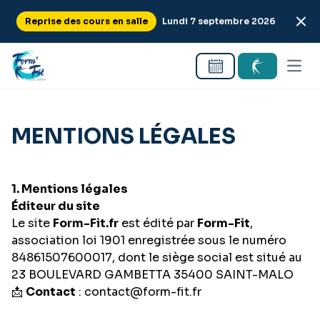
Aller au contenu
Reprise des cours en salle
Lundi 7 septembre 2026
Ouvri
MENTIONS LÉGALES
1. Mentions légales
Éditeur du site
Le site
Form-Fit.fr
est édité par
Form-Fit
,
association loi 1901 enregistrée sous le numéro
84861507600017, dont le siège social est situé au
23 BOULEVARD GAMBETTA 35400 SAINT-MALO
📩
Contact
: contact@form-fit.fr