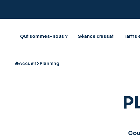
Aller au contenu
Qui sommes-nous ?
Séance d’essai
Tarifs 
Accueil
Planning
P
Cour